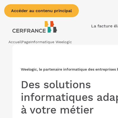
Accéder au contenu principal
La facture é
Accueil
Page
Informatique Weelogic
Weelogic, le partenaire informatique des entreprises
Des solutions
informatiques ada
à votre métier